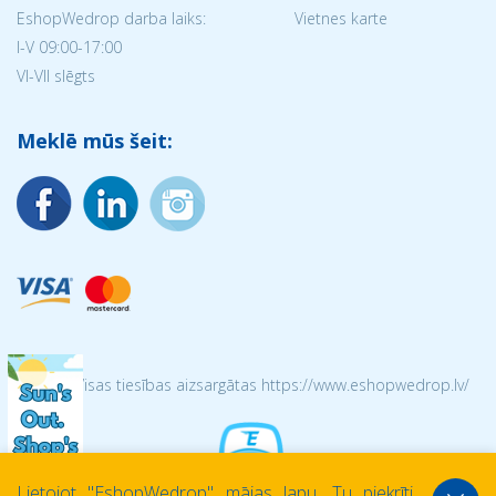
EshopWedrop darba laiks:
Vietnes karte
I-V 09:00-17:00
VI-VII slēgts
Meklē mūs šeit:
© 2026 Visas tiesības aizsargātas https://www.eshopwedrop.lv/
Lietojot ''EshopWedrop'' mājas lapu, Tu piekrīti