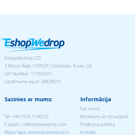
EshopWedrop LTD
3 Motor Walk, CO45SP, Colchester, Essex, UK
VAT Number: 171653311
Uzņēmuma reģ.nr:
08429573
Sazinies ar mums:
Informācija
Par mums
Tel:
+49 1578 1106223
Noteikumi un nosacījumi
E-pasts: LV@eshopwedrop.com
Privātuma politika
Mājas lapa: www.eshopwedrop.lv
Kontakti