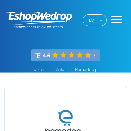
LV
4.6
Sākums
Veikali
Bamadoo.pl