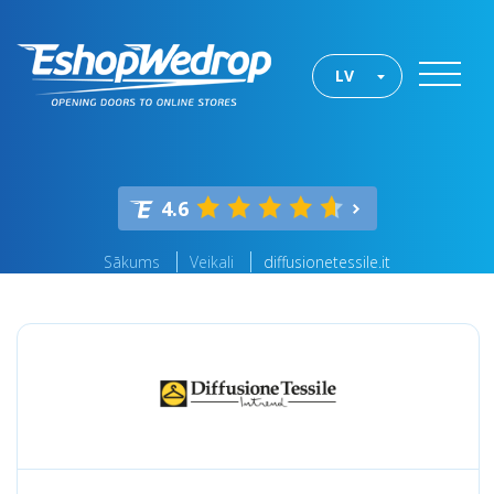
LV
4.6
Sākums
Veikali
diffusionetessile.it