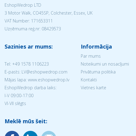
EshopWedrop LTD
3 Motor Walk, CO45SP, Colchester, Essex, UK
VAT Number: 171653311
Uzņēmuma reģ.nr:
08429573
Sazinies ar mums:
Informācija
Par mums
Tel:
+49 1578 1106223
Noteikumi un nosacījumi
E-pasts: LV@eshopwedrop.com
Privātuma politika
Mājas lapa: www.eshopwedrop.lv
Kontakti
EshopWedrop darba laiks:
Vietnes karte
I-V 09:00-17:00
VI-VII slēgts
Meklē mūs šeit: