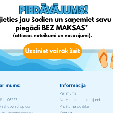
 ar mums:
Informācija
Par mums
8 1106223
Noteikumi un nosacījumi
V@eshopwedrop.com
Privātuma politika
 www.eshopwedrop.lv
Kontakti