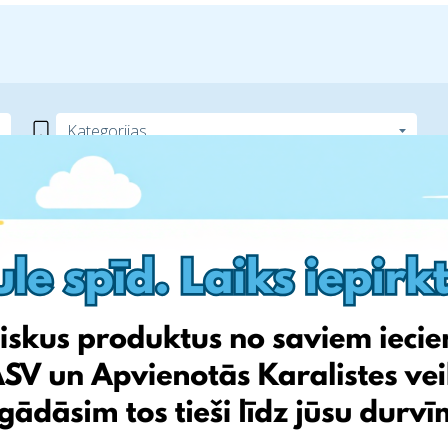
i? Mēs varam palīdzēt!
simies par pārējo! Seko līdzi
 rādītāji ies tikai uz augšu!