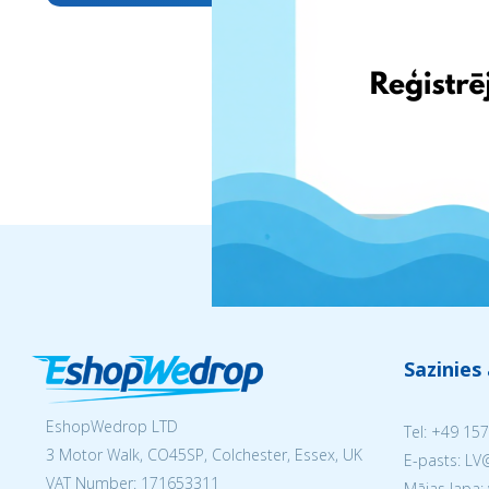
Sazinies
EshopWedrop LTD
Tel:
+49 157
3 Motor Walk, CO45SP, Colchester, Essex, UK
E-pasts: L
VAT Number: 171653311
Mājas lapa: