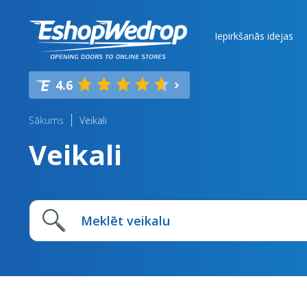
Iepirkšanās idejas
4.6
Sākums
Veikali
Veikali