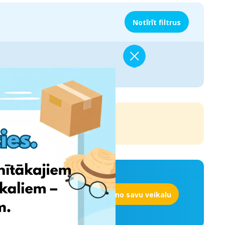
Notīrīt filtrus
Pievieno savu veikalu