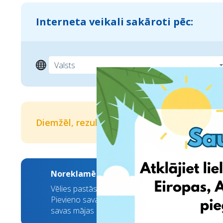
Interneta veikali sakāroti pēc:
Diemžēl, rezultātus nav izdevies atrast
Noreklamē savu zīmolu!
Vēlies pastāstīt par savu zīmolu jaunai auditorija
Pievieno savas mājas lapas adresi, un mēs parūpē
savas mājas lapas apmeklējuma skaitam, jo drīz visi