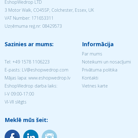
EshopWedrop LTD
3 Motor Walk, CO45SP, Colchester, Essex, UK
VAT Number: 171653311
Uzņēmuma reģ.nr:
08429573
Sazinies ar mums:
Informācija
Par mums
Tel:
+49 1578 1106223
Noteikumi un nosacījumi
E-pasts: LV@eshopwedrop.com
Privātuma politika
Mājas lapa: www.eshopwedrop.lv
Kontakti
EshopWedrop darba laiks:
Vietnes karte
I-V 09:00-17:00
VI-VII slēgts
Meklē mūs šeit: