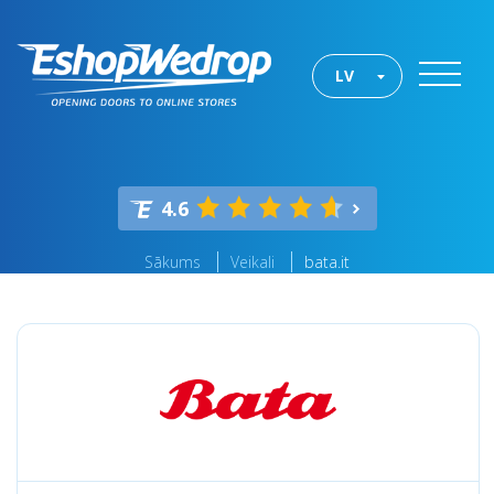
LV
4.6
Sākums
Veikali
bata.it