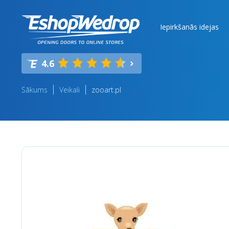
Iepirkšanās idejas
4.6
Sākums
Veikali
zooart.pl