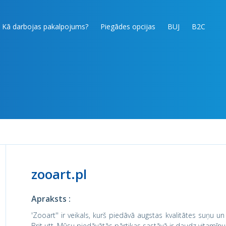
Kā darbojas pakalpojums?
Piegādes opcijas
BUJ
B2C
zooart.pl
Apraksts :
'Zooart'' ir veikals, kurš piedāvā augstas kvalitātes suņu un
Brit utt. Mūsu piedāvātās pārtikas sastāvā ir daudz vitamīnu