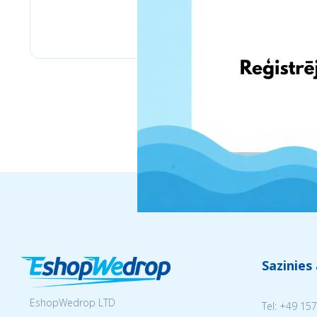
Fera.pl
Sazinies
EshopWedrop LTD
Tel:
+49 157