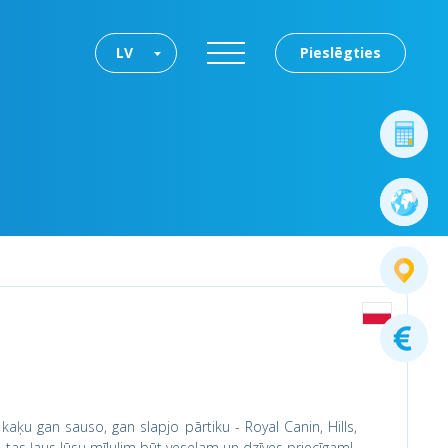
LV
Pieslēgties
 kaķu gan sauso, gan slapjo pārtiku - Royal Canin, Hills,
, tas ļaus Jūsu mīlulim būt veselam un dzīves priecīgam!