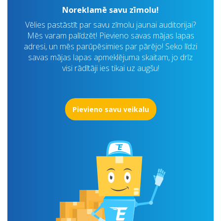
Noreklamē savu zīmolu!
Vēlies pastāstīt par savu zīmolu jaunai auditorijai?
Mēs varam palīdzēt! Pievieno savas mājas lapas
adresi, un mēs parūpēsimies par pārējo! Seko līdzi
savas mājas lapas apmeklējuma skaitam, jo drīz
visi rādītāji ies tikai uz augšu!
Pievieno savu veikalu