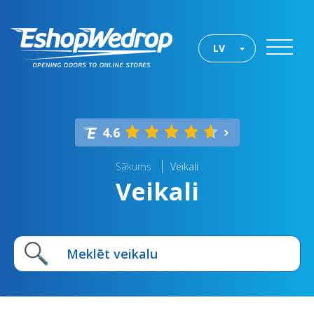
LV
4.6
Sākums
Veikali
Veikali