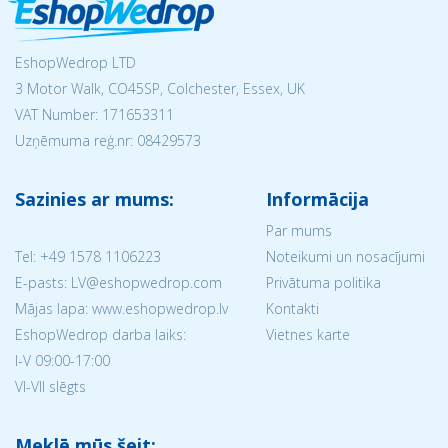
EshopWedrop LTD
3 Motor Walk, CO45SP, Colchester, Essex, UK
VAT Number: 171653311
Uzņēmuma reģ.nr:
08429573
Sazinies ar mums:
Informācija
Par mums
Tel:
+49 1578 1106223
Noteikumi un nosacījumi
E-pasts: LV@eshopwedrop.com
Privātuma politika
Mājas lapa: www.eshopwedrop.lv
Kontakti
EshopWedrop darba laiks:
Vietnes karte
I-V 09:00-17:00
VI-VII slēgts
Meklē mūs šeit: