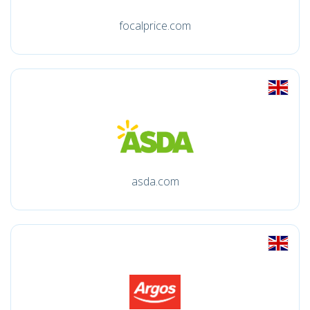
focalprice.com
asda.com