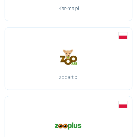
Kar-ma.pl
zooart.pl