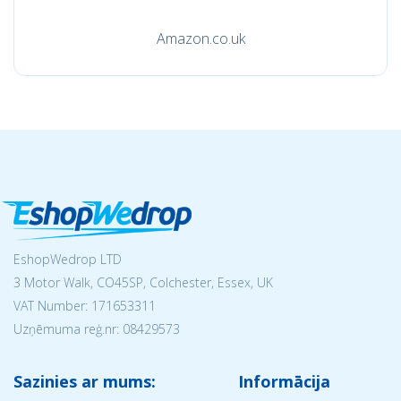
Amazon.co.uk
EshopWedrop LTD
3 Motor Walk, CO45SP, Colchester, Essex, UK
VAT Number: 171653311
Uzņēmuma reģ.nr:
08429573
Sazinies ar mums:
Informācija