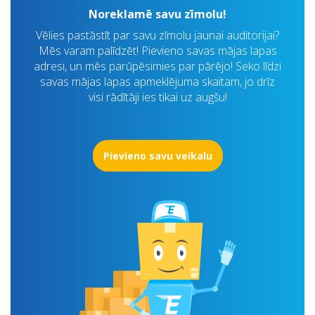
Noreklamē savu zīmolu!
Vēlies pastāstīt par savu zīmolu jaunai auditorijai?
Mēs varam palīdzēt! Pievieno savas mājas lapas
adresi, un mēs parūpēsimies par pārējo! Seko līdzi
savas mājas lapas apmeklējuma skaitam, jo drīz
visi rādītāji ies tikai uz augšu!
Pievieno savu veikalu