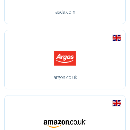
asda.com
argos.co.uk