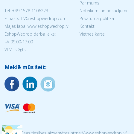
Par mums
Tel:
+49 1578 1106223
Noteikumi un nosacījumi
E-pasts: LV@eshopwedrop.com
Privātuma politika
Mājas lapa: www.eshopwedrop.lv
Kontakti
EshopWedrop darba laiks:
Vietnes karte
I-V 09:00-17:00
VI-VII slēgts
Meklē mūs šeit:
© 2026 Visas tiesības aizsargātas https://www.eshopwedrop.lv/