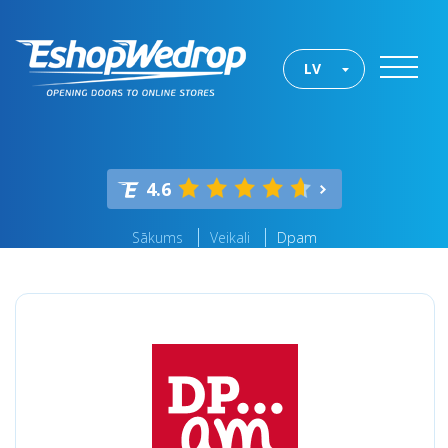
LV
4.6
Sākums
Veikali
Dpam