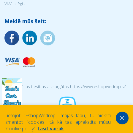
VI-VII slēgts
Meklē mūs šeit:
© 2026 Visas tiesības aizsargātas https://www.eshopwedrop.lv/
Lietojot ''EshopWedrop'' mājas lapu, Tu piekrīti
izmantot ''cookies'' tā kā tas aprakstīts mūsu
''Cookie policy''.
Lasīt vairāk