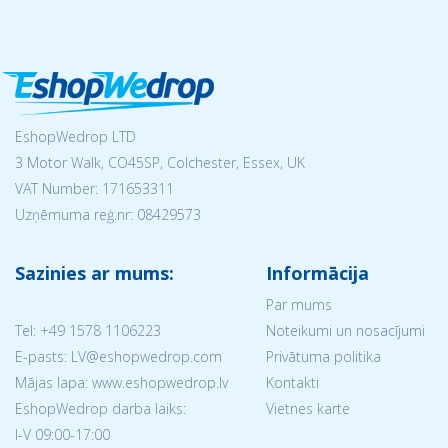
EshopWedrop LTD
3 Motor Walk, CO45SP, Colchester, Essex, UK
VAT Number: 171653311
Uzņēmuma reģ.nr:
08429573
Sazinies ar mums:
Informācija
Par mums
Tel:
+49 1578 1106223
Noteikumi un nosacījumi
E-pasts: LV@eshopwedrop.com
Privātuma politika
Mājas lapa: www.eshopwedrop.lv
Kontakti
EshopWedrop darba laiks:
Vietnes karte
I-V 09:00-17:00