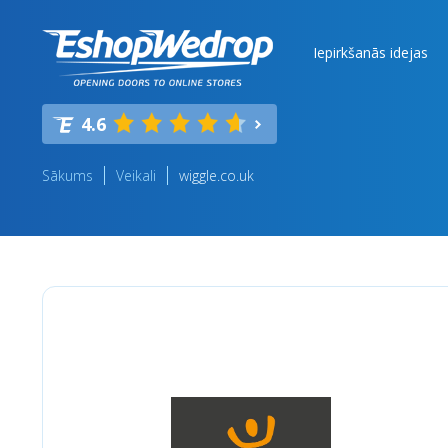
Iepirkšanās idejas
4.6
Sākums
Veikali
wiggle.co.uk