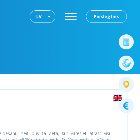
LV
Pieslēgties
ldēšanu, šeit būs tā vieta, kur varēsiet atrast visu
r savu iecienītāko sporta veidu! Dažāda veida ekipējums