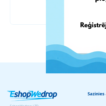
BioLife.lt
Sazinies