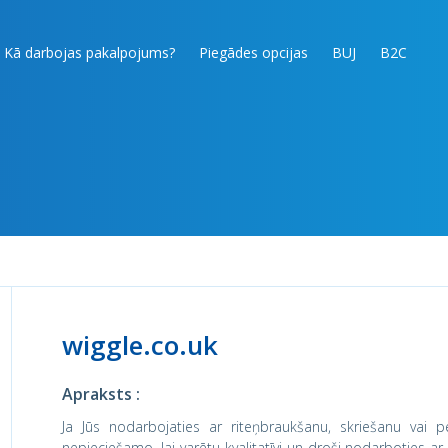
Kā darbojas pakalpojums?
Piegādes opcijas
BUJ
B2C
wiggle.co.uk
Apraksts :
Ja Jūs nodarbojaties ar riteņbraukšanu, skriešanu vai pe
nepieciešamo, lai varētu kvalitatīvi un droši nodarboties a