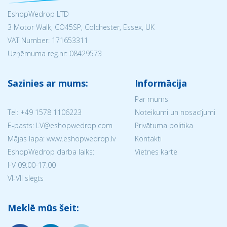
EshopWedrop LTD
3 Motor Walk, CO45SP, Colchester, Essex, UK
VAT Number: 171653311
Uzņēmuma reģ.nr:
08429573
Sazinies ar mums:
Informācija
Par mums
Tel:
+49 1578 1106223
Noteikumi un nosacījumi
E-pasts: LV@eshopwedrop.com
Privātuma politika
Mājas lapa: www.eshopwedrop.lv
Kontakti
EshopWedrop darba laiks:
Vietnes karte
I-V 09:00-17:00
VI-VII slēgts
Meklē mūs šeit: