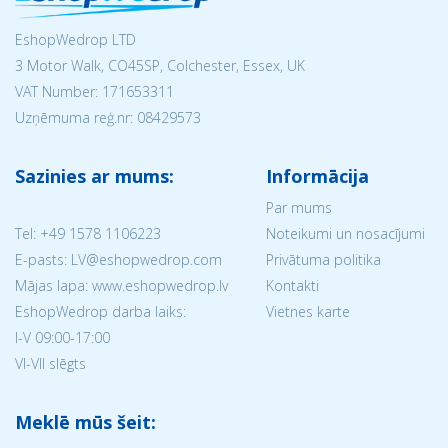
EshopWedrop LTD
3 Motor Walk, CO45SP, Colchester, Essex, UK
VAT Number: 171653311
Uzņēmuma reģ.nr:
08429573
Sazinies ar mums:
Informācija
Par mums
Tel:
+49 1578 1106223
Noteikumi un nosacījumi
E-pasts: LV@eshopwedrop.com
Privātuma politika
Mājas lapa: www.eshopwedrop.lv
Kontakti
EshopWedrop darba laiks:
Vietnes karte
I-V 09:00-17:00
VI-VII slēgts
Meklē mūs šeit: