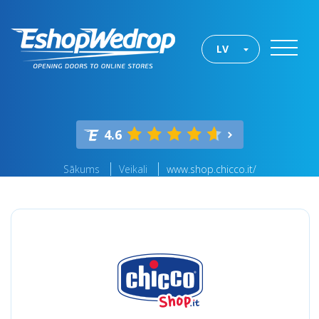
LV
4.6
Sākums
Veikali
www.shop.chicco.it/