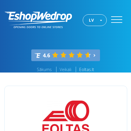
LV
4.6
Sākums
Veikali
Eoltas.lt