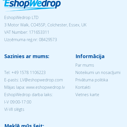
EshopWedrop LTD
3 Motor Walk, CO45SP, Colchester, Essex, UK
VAT Number: 171653311
Uzņēmuma reģ.nr:
08429573
Sazinies ar mums:
Informācija
Par mums
Tel:
+49 1578 1106223
Noteikumi un nosacījumi
E-pasts: LV@eshopwedrop.com
Privātuma politika
Mājas lapa: www.eshopwedrop.lv
Kontakti
EshopWedrop darba laiks:
Vietnes karte
I-V 09:00-17:00
VI-VII slēgts
Meklē mūs šeit: