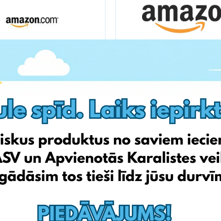
Amazon.com
Amazon
Allegro.pl
qvc.it