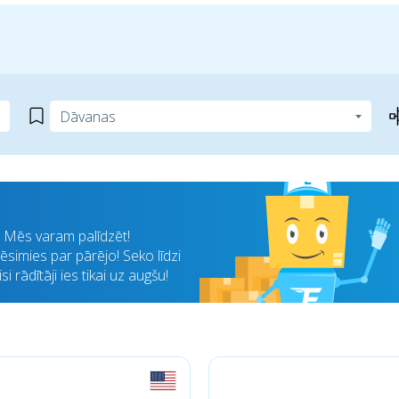
i? Mēs varam palīdzēt!
simies par pārējo! Seko līdzi
 rādītāji ies tikai uz augšu!