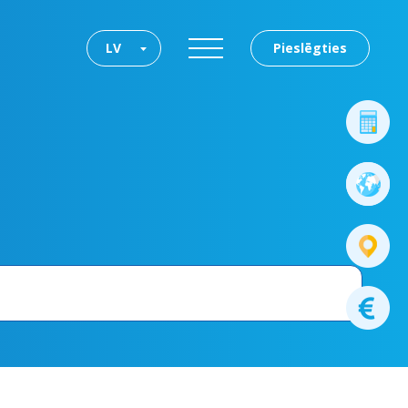
LV
Pieslēgties