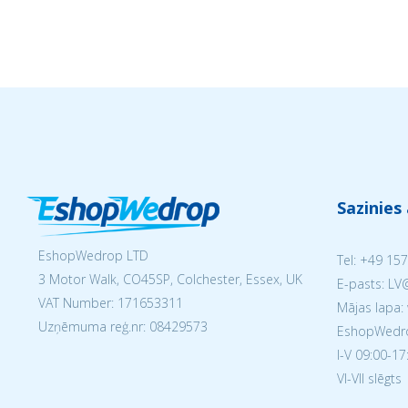
Sazinies
EshopWedrop LTD
Tel:
+49 157
3 Motor Walk, CO45SP, Colchester, Essex, UK
E-pasts: L
VAT Number: 171653311
Mājas lapa:
Uzņēmuma reģ.nr:
08429573
EshopWedrop
I-V 09:00-17
VI-VII slēgts