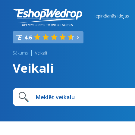
Iepirkšanās idejas
4.6
Sākums
Veikali
Veikali