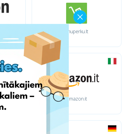
Imuperku.lt
amazon.it