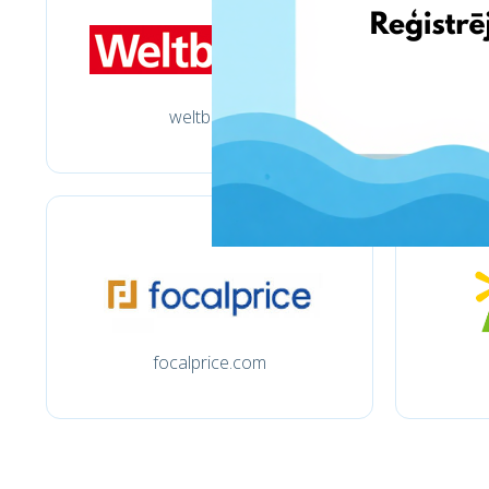
weltbild.de
focalprice.com