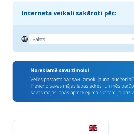
Interneta veikali sakāroti pēc:
Noreklamē savu zīmolu!
Vēlies pastāstīt par savu zīmolu jaunai auditorija
Pievieno savas mājas lapas adresi, un mēs parūpē
savas mājas lapas apmeklējuma skaitam, jo drīz visi