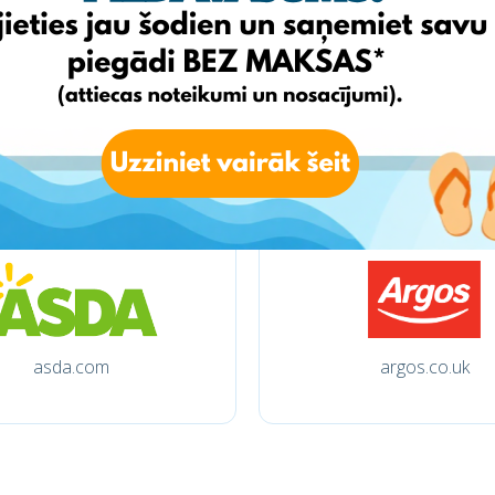
tchibo.de
otto.de
asda.com
argos.co.uk