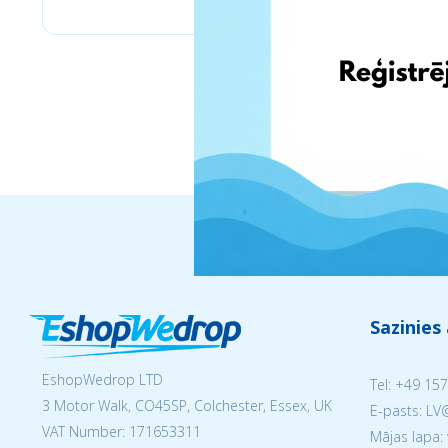
Sazinies
EshopWedrop LTD
Tel:
+49 157
3 Motor Walk, CO45SP, Colchester, Essex, UK
E-pasts: L
VAT Number: 171653311
Mājas lapa: