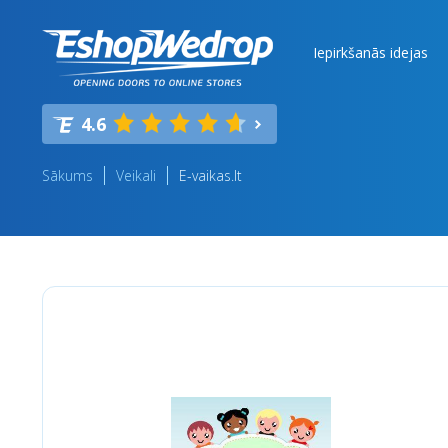
Iepirkšanās idejas
4.6
Sākums
Veikali
E-vaikas.lt