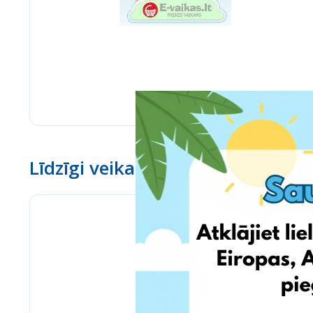
Līdzīgi veikali
Bizitoys