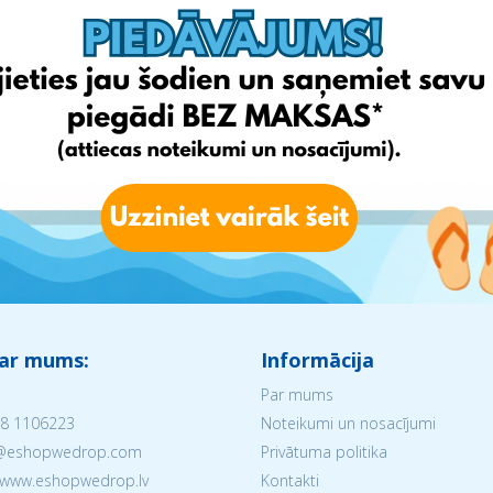
 ar mums:
Informācija
Par mums
8 1106223
Noteikumi un nosacījumi
V@eshopwedrop.com
Privātuma politika
 www.eshopwedrop.lv
Kontakti