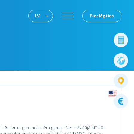
LV
Pieslēgties
u bērniem - gan meitenēm gan puišiem. Plašājā klāstā ir
 sākot no 6 mēnešus veca mazuļa līdz 16 (ASV) izmēram.