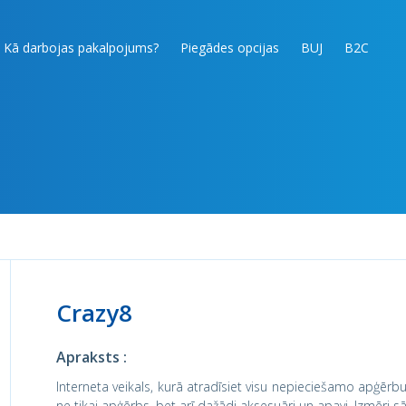
Kā darbojas pakalpojums?
Piegādes opcijas
BUJ
B2C
Crazy8
Apraksts :
Interneta veikals, kurā atradīsiet visu nepieciešamo apģērb
ne tikai apģērbs, bet arī dažādi aksesuāri un apavi. Izmēri