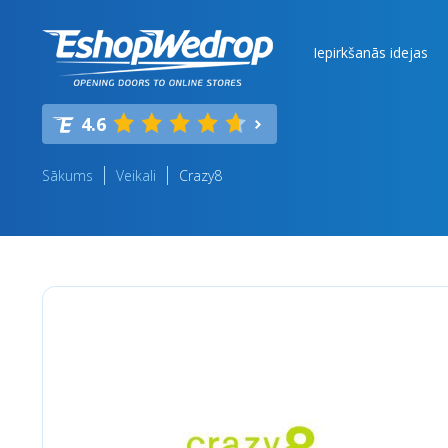
Iepirkšanās idejas
4.6
Sākums
Veikali
Crazy8