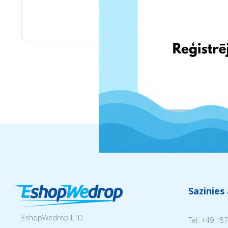
Bizitoys
Sazinies
EshopWedrop LTD
Tel:
+49 157