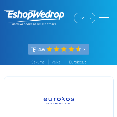
LV
4.6
Sākums
Veikali
Eurokos.lt