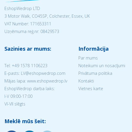
EshopWedrop LTD
3 Motor Walk, CO45SP, Colchester, Essex, UK
VAT Number: 171653311
Uzņēmuma reģ.nr:
08429573
Sazinies ar mums:
Informācija
Par mums
Tel:
+49 1578 1106223
Noteikumi un nosacījumi
E-pasts: LV@eshopwedrop.com
Privātuma politika
Mājas lapa: www.eshopwedrop.lv
Kontakti
EshopWedrop darba laiks:
Vietnes karte
I-V 09:00-17:00
VI-VII slēgts
Meklē mūs šeit: