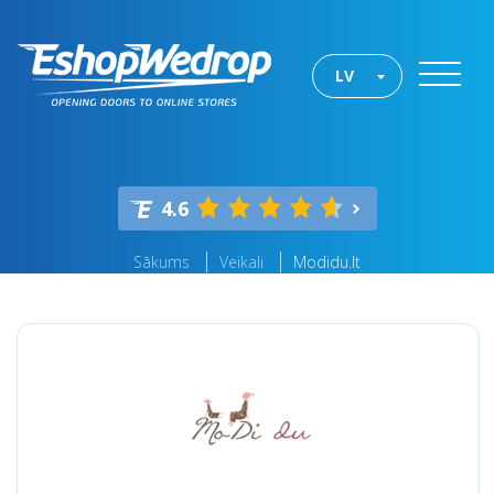
LV
4.6
Sākums
Veikali
Modidu.lt