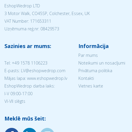
EshopWedrop LTD
3 Motor Walk, CO45SP, Colchester, Essex, UK
VAT Number: 171653311
Uzņēmuma reģ.nr:
08429573
Sazinies ar mums:
Informācija
Par mums
Tel:
+49 1578 1106223
Noteikumi un nosacījumi
E-pasts: LV@eshopwedrop.com
Privātuma politika
Mājas lapa: www.eshopwedrop.lv
Kontakti
EshopWedrop darba laiks:
Vietnes karte
I-V 09:00-17:00
VI-VII slēgts
Meklē mūs šeit: