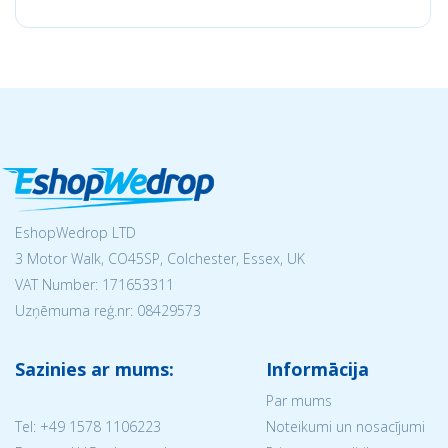
EshopWedrop LTD
3 Motor Walk, CO45SP, Colchester, Essex, UK
VAT Number: 171653311
Uzņēmuma reģ.nr:
08429573
Sazinies ar mums:
Informācija
Par mums
Tel:
+49 1578 1106223
Noteikumi un nosacījumi