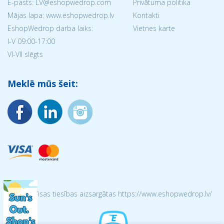
E-pasts: LV@eshopwedrop.com
Privātuma politika
Mājas lapa: www.eshopwedrop.lv
Kontakti
EshopWedrop darba laiks:
Vietnes karte
I-V 09:00-17:00
VI-VII slēgts
Meklē mūs šeit:
© 2026 Visas tiesības aizsargātas https://www.eshopwedrop.lv/