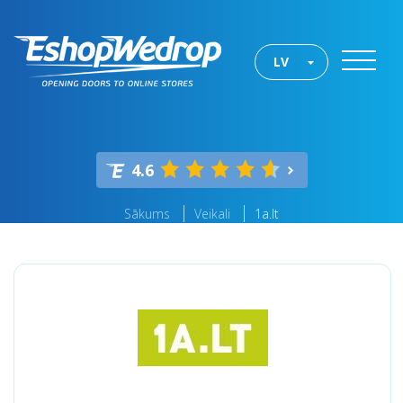
LV
4.6
Sākums
Veikali
1a.lt