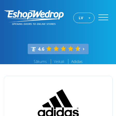
LV
4.6
Sākums
Veikali
Adidas