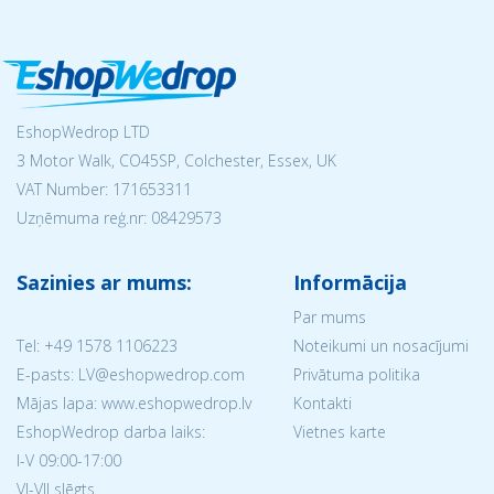
EshopWedrop LTD
3 Motor Walk, CO45SP, Colchester, Essex, UK
VAT Number: 171653311
Uzņēmuma reģ.nr:
08429573
Sazinies ar mums:
Informācija
Par mums
Tel:
+49 1578 1106223
Noteikumi un nosacījumi
E-pasts: LV@eshopwedrop.com
Privātuma politika
Mājas lapa: www.eshopwedrop.lv
Kontakti
EshopWedrop darba laiks:
Vietnes karte
I-V 09:00-17:00
VI-VII slēgts