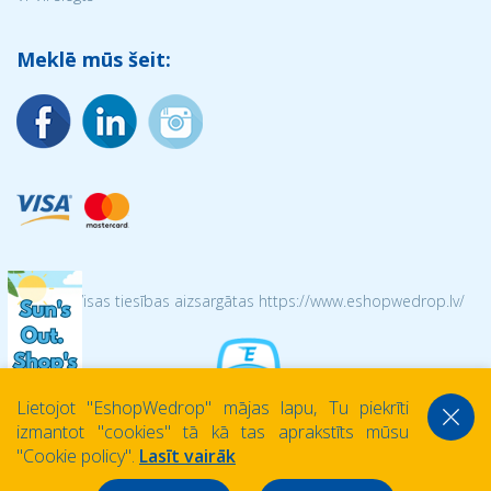
Meklē mūs šeit:
© 2026 Visas tiesības aizsargātas https://www.eshopwedrop.lv/
Lietojot ''EshopWedrop'' mājas lapu, Tu piekrīti
izmantot ''cookies'' tā kā tas aprakstīts mūsu
''Cookie policy''.
Lasīt vairāk