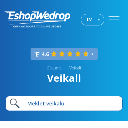
LV
4.6
Sākums
Veikali
Veikali