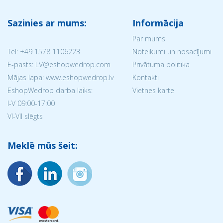
Sazinies ar mums:
Informācija
Par mums
Tel:
+49 1578 1106223
Noteikumi un nosacījumi
E-pasts: LV@eshopwedrop.com
Privātuma politika
Mājas lapa: www.eshopwedrop.lv
Kontakti
EshopWedrop darba laiks:
Vietnes karte
I-V 09:00-17:00
VI-VII slēgts
Meklē mūs šeit: