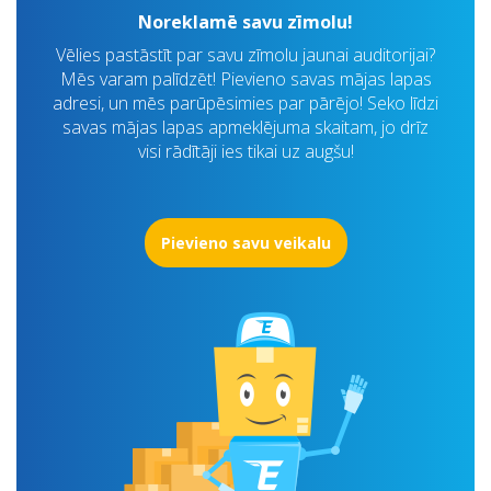
Noreklamē savu zīmolu!
Vēlies pastāstīt par savu zīmolu jaunai auditorijai?
Mēs varam palīdzēt! Pievieno savas mājas lapas
adresi, un mēs parūpēsimies par pārējo! Seko līdzi
savas mājas lapas apmeklējuma skaitam, jo drīz
visi rādītāji ies tikai uz augšu!
Pievieno savu veikalu