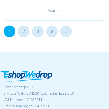
Express
1
2
3
...
...
EshopWedrop LTD
3 Motor Walk, CO45SP, Colchester, Essex, UK
VAT Number: 171653311
Uzņēmuma reģ.nr:
08429573