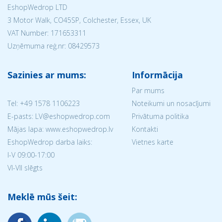
EshopWedrop LTD
3 Motor Walk, CO45SP, Colchester, Essex, UK
VAT Number: 171653311
Uzņēmuma reģ.nr:
08429573
Sazinies ar mums:
Informācija
Par mums
Tel:
+49 1578 1106223
Noteikumi un nosacījumi
E-pasts: LV@eshopwedrop.com
Privātuma politika
Mājas lapa: www.eshopwedrop.lv
Kontakti
EshopWedrop darba laiks:
Vietnes karte
I-V 09:00-17:00
VI-VII slēgts
Meklē mūs šeit: