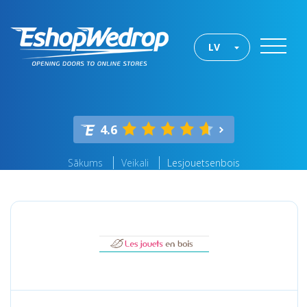
LV
4.6
Sākums
Veikali
Lesjouetsenbois