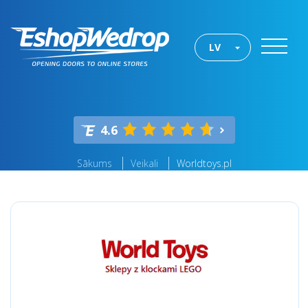
LV
4.6
Sākums
Veikali
Worldtoys.pl