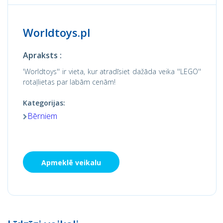
Worldtoys.pl
Apraksts :
'Worldtoys'' ir vieta, kur atradīsiet dažāda veika ''LEGO''
rotaļlietas par labām cenām!
Kategorijas:
Bērniem
Apmeklē veikalu