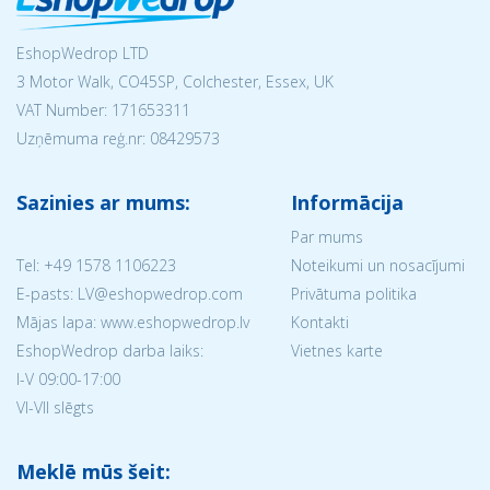
EshopWedrop LTD
3 Motor Walk, CO45SP, Colchester, Essex, UK
VAT Number: 171653311
Uzņēmuma reģ.nr:
08429573
Sazinies ar mums:
Informācija
Par mums
Tel:
+49 1578 1106223
Noteikumi un nosacījumi
E-pasts: LV@eshopwedrop.com
Privātuma politika
Mājas lapa: www.eshopwedrop.lv
Kontakti
EshopWedrop darba laiks:
Vietnes karte
I-V 09:00-17:00
VI-VII slēgts
Meklē mūs šeit: