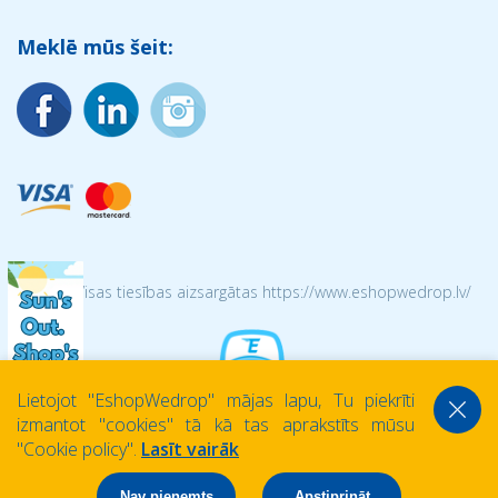
Meklē mūs šeit:
© 2026 Visas tiesības aizsargātas https://www.eshopwedrop.lv/
Lietojot ''EshopWedrop'' mājas lapu, Tu piekrīti
izmantot ''cookies'' tā kā tas aprakstīts mūsu
''Cookie policy''.
Lasīt vairāk
Nav pieņemts
Apstiprināt