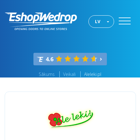
LV
4.6
Sākums
Veikali
Aleleki.pl