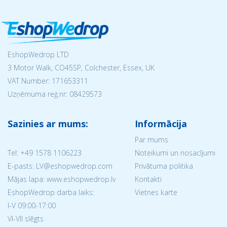
EshopWedrop LTD
3 Motor Walk, CO45SP, Colchester, Essex, UK
VAT Number: 171653311
Uzņēmuma reģ.nr:
08429573
Sazinies ar mums:
Informācija
Par mums
Tel:
+49 1578 1106223
Noteikumi un nosacījumi
E-pasts: LV@eshopwedrop.com
Privātuma politika
Mājas lapa: www.eshopwedrop.lv
Kontakti
EshopWedrop darba laiks:
Vietnes karte
I-V 09:00-17:00
VI-VII slēgts