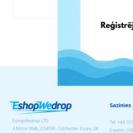
Stilingos.lt
Sazinies
EshopWedrop LTD
Tel:
+49 157
3 Motor Walk, CO45SP, Colchester, Essex, UK
E-pasts: L