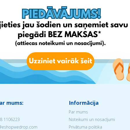
 ar mums:
Informācija
Par mums
8 1106223
Noteikumi un nosacījumi
V@eshopwedrop.com
Privātuma politika