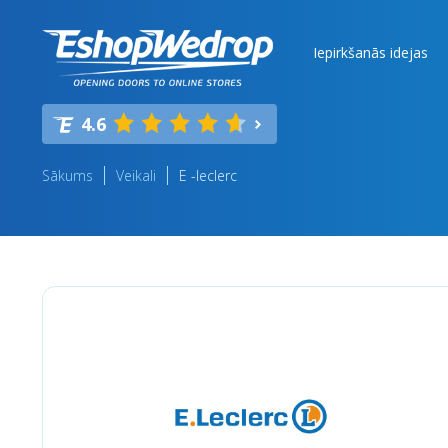
Iepirkšanās idejas
4.6
Sākums
Veikali
E -leclerc