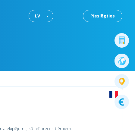
LV
Pieslēgties
ta ekipējums, kā arī preces bērniem.