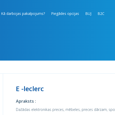
Kā darbojas pakalpojums?
Piegādes opcijas
BUJ
B2C
E -leclerc
Apraksts :
Dažādas elektronikas preces, mēbeles, preces dārzam, spor