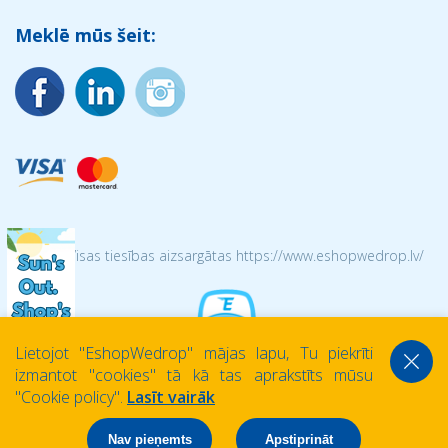
Meklē mūs šeit:
© 2026 Visas tiesības aizsargātas https://www.eshopwedrop.lv/
Lietojot ''EshopWedrop'' mājas lapu, Tu piekrīti
izmantot ''cookies'' tā kā tas aprakstīts mūsu
''Cookie policy''.
Lasīt vairāk
Nav pieņemts
Apstiprināt