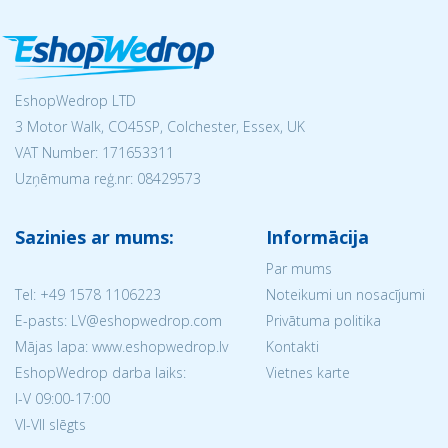
EshopWedrop LTD
3 Motor Walk, CO45SP, Colchester, Essex, UK
VAT Number: 171653311
Uzņēmuma reģ.nr:
08429573
Sazinies ar mums:
Informācija
Par mums
Tel:
+49 1578 1106223
Noteikumi un nosacījumi
E-pasts: LV@eshopwedrop.com
Privātuma politika
Mājas lapa: www.eshopwedrop.lv
Kontakti
EshopWedrop darba laiks:
Vietnes karte
I-V 09:00-17:00
VI-VII slēgts