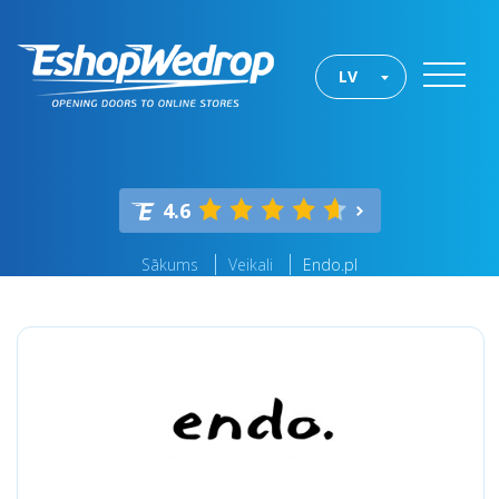
LV
4.6
Sākums
Veikali
Endo.pl