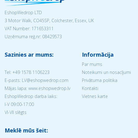
EshopWedrop LTD
3 Motor Walk, CO45SP, Colchester, Essex, UK
VAT Number: 171653311
Uzņēmuma reģ.nr:
08429573
Sazinies ar mums:
Informācija
Par mums
Tel:
+49 1578 1106223
Noteikumi un nosacījumi
E-pasts: LV@eshopwedrop.com
Privātuma politika
Mājas lapa: www.eshopwedrop.lv
Kontakti
EshopWedrop darba laiks:
Vietnes karte
I-V 09:00-17:00
VI-VII slēgts
Meklē mūs šeit: