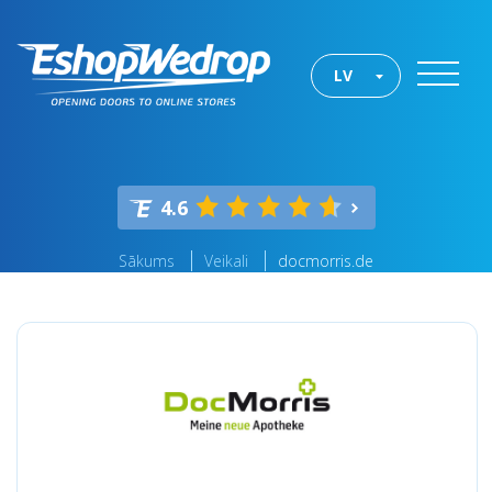
LV
4.6
Sākums
Veikali
docmorris.de