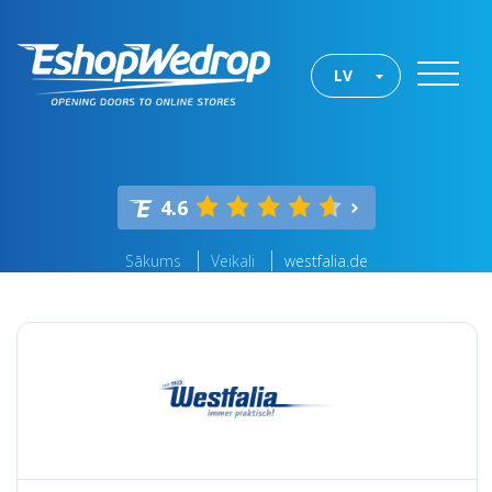
LV
4.6
Sākums
Veikali
westfalia.de