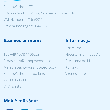
EshopWedrop LTD
3 Motor Walk, CO45SP, Colchester, Essex, UK
VAT Number: 171653311
Uzņēmuma reģ.nr:
08429573
Sazinies ar mums:
Informācija
Par mums
Tel:
+49 1578 1106223
Noteikumi un nosacījumi
E-pasts: LV@eshopwedrop.com
Privātuma politika
Mājas lapa: www.eshopwedrop.lv
Kontakti
EshopWedrop darba laiks:
Vietnes karte
I-V 09:00-17:00
VI-VII slēgts
Meklē mūs šeit: