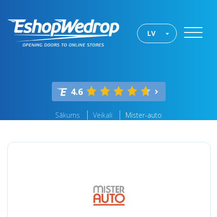
LV
4.6
Sākums
Veikali
Mister-auto