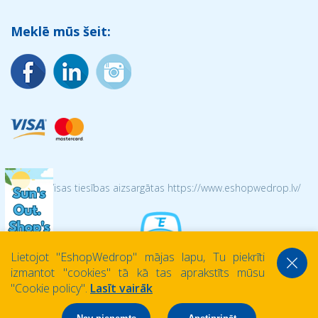
Meklē mūs šeit:
© 2026 Visas tiesības aizsargātas https://www.eshopwedrop.lv/
Lietojot ''EshopWedrop'' mājas lapu, Tu piekrīti
izmantot ''cookies'' tā kā tas aprakstīts mūsu
''Cookie policy''.
Lasīt vairāk