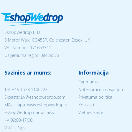
EshopWedrop LTD
3 Motor Walk, CO45SP, Colchester, Essex, UK
VAT Number: 171653311
Uzņēmuma reģ.nr:
08429573
Sazinies ar mums:
Informācija
Par mums
Tel:
+49 1578 1106223
Noteikumi un nosacījumi
E-pasts: LV@eshopwedrop.com
Privātuma politika
Mājas lapa: www.eshopwedrop.lv
Kontakti
EshopWedrop darba laiks:
Vietnes karte
I-V 09:00-17:00
VI-VII slēgts