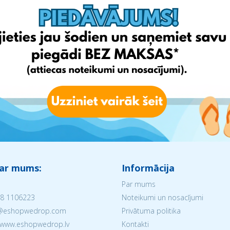
 ar mums:
Informācija
Par mums
8 1106223
Noteikumi un nosacījumi
V@eshopwedrop.com
Privātuma politika
 www.eshopwedrop.lv
Kontakti