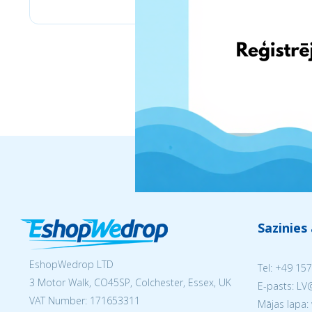
Sazinies
EshopWedrop LTD
Tel:
+49 157
3 Motor Walk, CO45SP, Colchester, Essex, UK
E-pasts: L
VAT Number: 171653311
Mājas lapa: