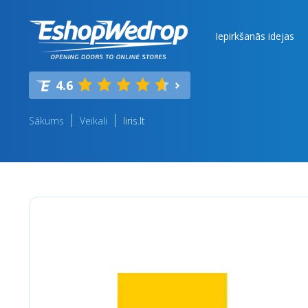
Iepirkšanās idejas
4.6
Sākums
Veikali
Iiris.lt