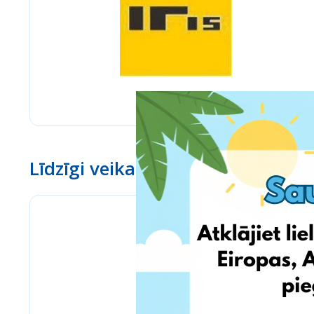
Līdzīgi veikali
Pyramid