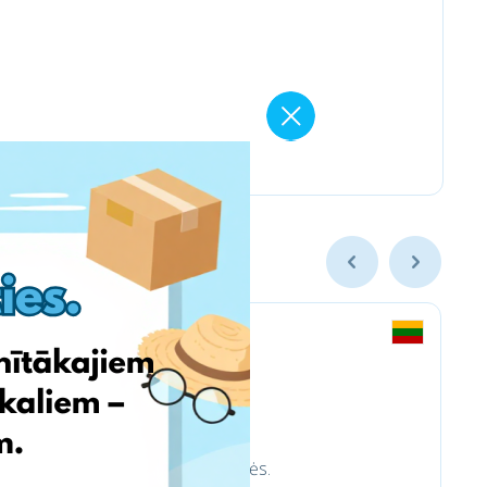
trinkelėms ir aplinkotvarkos prekės.