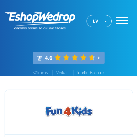
LV
4.6
Sākums
Veikali
fun4kids.co.uk