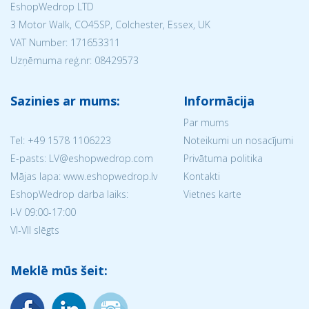
EshopWedrop LTD
3 Motor Walk, CO45SP, Colchester, Essex, UK
VAT Number: 171653311
Uzņēmuma reģ.nr:
08429573
Sazinies ar mums:
Informācija
Par mums
Tel:
+49 1578 1106223
Noteikumi un nosacījumi
E-pasts: LV@eshopwedrop.com
Privātuma politika
Mājas lapa: www.eshopwedrop.lv
Kontakti
EshopWedrop darba laiks:
Vietnes karte
I-V 09:00-17:00
VI-VII slēgts
Meklē mūs šeit: