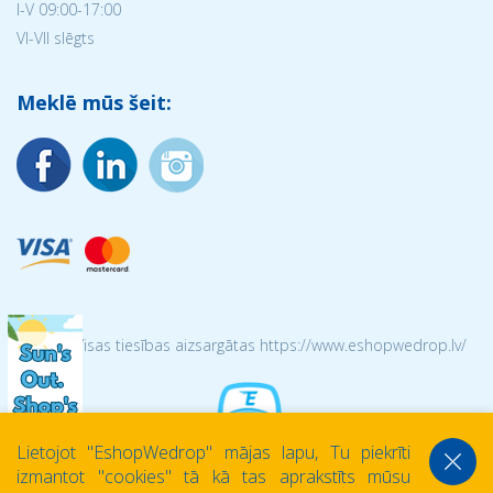
I-V 09:00-17:00
VI-VII slēgts
Meklē mūs šeit:
© 2026 Visas tiesības aizsargātas https://www.eshopwedrop.lv/
Lietojot ''EshopWedrop'' mājas lapu, Tu piekrīti
izmantot ''cookies'' tā kā tas aprakstīts mūsu