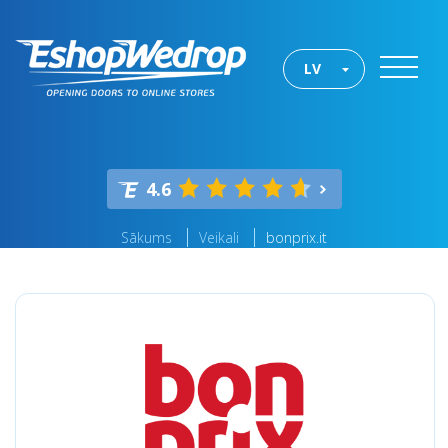
LV
4.6
Sākums
Veikali
bonprix.it