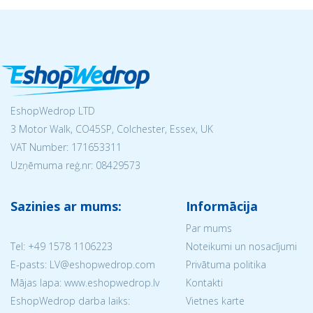
EshopWedrop LTD
3 Motor Walk, CO45SP, Colchester, Essex, UK
VAT Number: 171653311
Uzņēmuma reģ.nr:
08429573
Sazinies ar mums:
Informācija
Par mums
Tel:
+49 1578 1106223
Noteikumi un nosacījumi
E-pasts: LV@eshopwedrop.com
Privātuma politika
Mājas lapa: www.eshopwedrop.lv
Kontakti
EshopWedrop darba laiks:
Vietnes karte