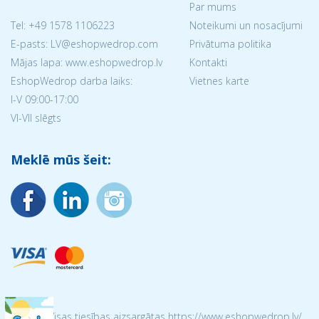
Par mums
Tel:
+49 1578 1106223
Noteikumi un nosacījumi
E-pasts: LV@eshopwedrop.com
Privātuma politika
Mājas lapa: www.eshopwedrop.lv
Kontakti
EshopWedrop darba laiks:
Vietnes karte
I-V 09:00-17:00
VI-VII slēgts
Meklē mūs šeit:
© 2026 Visas tiesības aizsargātas https://www.eshopwedrop.lv/