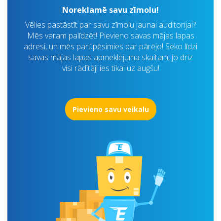
Noreklamē savu zīmolu!
Vēlies pastāstīt par savu zīmolu jaunai auditorijai?
Mēs varam palīdzēt! Pievieno savas mājas lapas
adresi, un mēs parūpēsimies par pārējo! Seko līdzi
savas mājas lapas apmeklējuma skaitam, jo drīz
visi rādītāji ies tikai uz augšu!
Pievieno savu veikalu