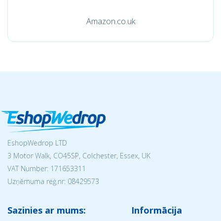
Amazon.co.uk
EshopWedrop LTD
3 Motor Walk, CO45SP, Colchester, Essex, UK
VAT Number: 171653311
Uzņēmuma reģ.nr:
08429573
Sazinies ar mums:
Informācija