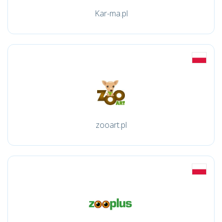
Kar-ma.pl
zooart.pl