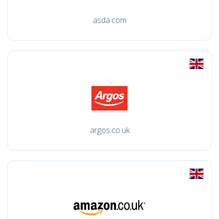
asda.com
argos.co.uk