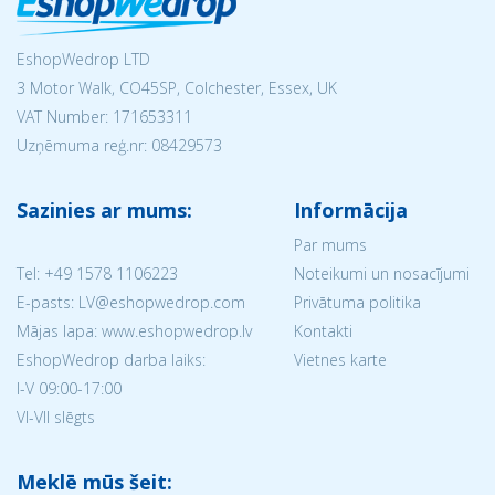
EshopWedrop LTD
3 Motor Walk, CO45SP, Colchester, Essex, UK
VAT Number: 171653311
Uzņēmuma reģ.nr:
08429573
Sazinies ar mums:
Informācija
Par mums
Tel:
+49 1578 1106223
Noteikumi un nosacījumi
E-pasts: LV@eshopwedrop.com
Privātuma politika
Mājas lapa: www.eshopwedrop.lv
Kontakti
EshopWedrop darba laiks:
Vietnes karte
I-V 09:00-17:00
VI-VII slēgts
Meklē mūs šeit: