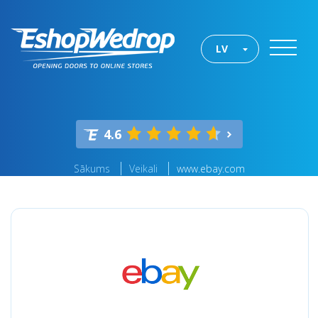
LV
4.6
Sākums
Veikali
www.ebay.com