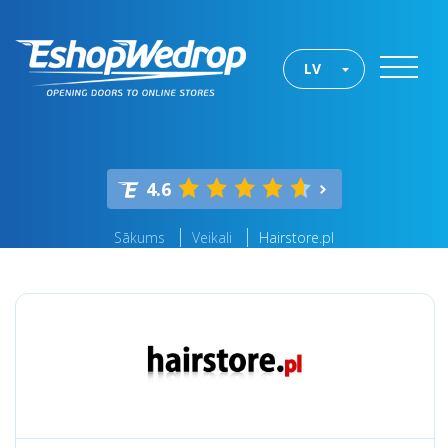
LV
4.6
Sākums
Veikali
Hairstore.pl