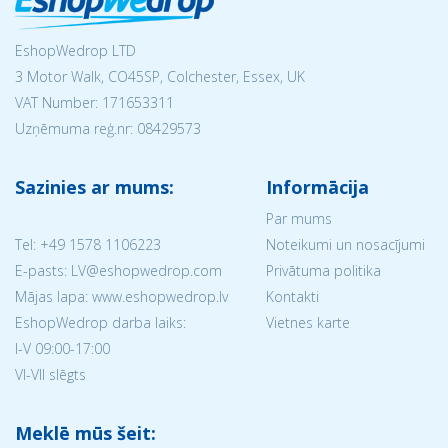
EshopWedrop LTD
3 Motor Walk, CO45SP, Colchester, Essex, UK
VAT Number: 171653311
Uzņēmuma reģ.nr:
08429573
Sazinies ar mums:
Informācija
Par mums
Tel:
+49 1578 1106223
Noteikumi un nosacījumi
E-pasts: LV@eshopwedrop.com
Privātuma politika
Mājas lapa: www.eshopwedrop.lv
Kontakti
EshopWedrop darba laiks:
Vietnes karte
I-V 09:00-17:00
VI-VII slēgts
Meklē mūs šeit: