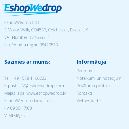
EshopWedrop LTD
3 Motor Walk, CO45SP, Colchester, Essex, UK
VAT Number: 171653311
Uzņēmuma reģ.nr:
08429573
Sazinies ar mums:
Informācija
Par mums
Tel:
+49 1578 1106223
Noteikumi un nosacījumi
E-pasts: LV@eshopwedrop.com
Privātuma politika
Mājas lapa: www.eshopwedrop.lv
Kontakti
EshopWedrop darba laiks:
Vietnes karte
I-V 09:00-17:00
VI-VII slēgts