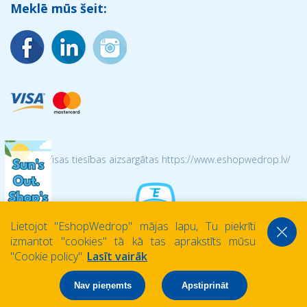
Meklē mūs šeit:
© 2026 Visas tiesības aizsargātas https://www.eshopwedrop.lv/
Lietojot ''EshopWedrop'' mājas lapu, Tu piekrīti
izmantot ''cookies'' tā kā tas aprakstīts mūsu
''Cookie policy''.
Lasīt vairāk
Nav pieņemts
Apstiprināt