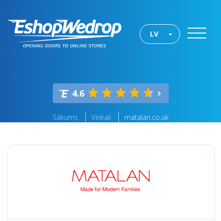
LV
4.6
Sākums
Veikali
matalan.co.uk