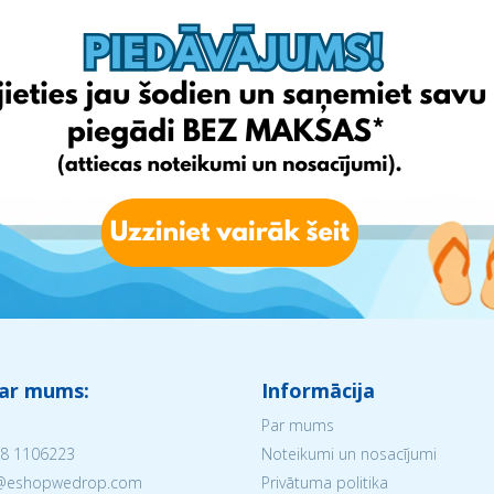
 ar mums:
Informācija
Par mums
8 1106223
Noteikumi un nosacījumi
V@eshopwedrop.com
Privātuma politika