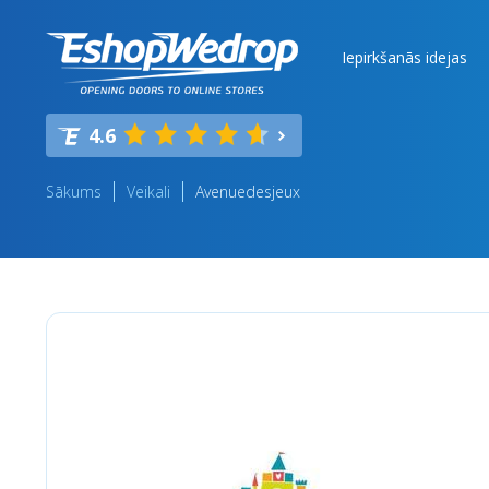
Iepirkšanās idejas
4.6
Sākums
Veikali
Avenuedesjeux