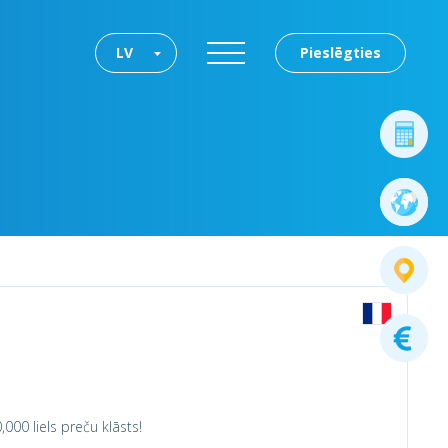
LV
Pieslēgties
000 liels preču klāsts!