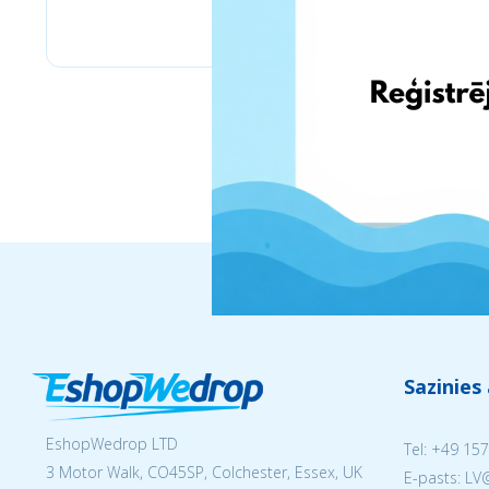
Bizitoys
Sazinies
EshopWedrop LTD
Tel:
+49 157
3 Motor Walk, CO45SP, Colchester, Essex, UK
E-pasts: L