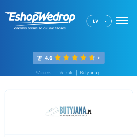
LV
4.6
Sākums
Veikali
Butyjana.pl