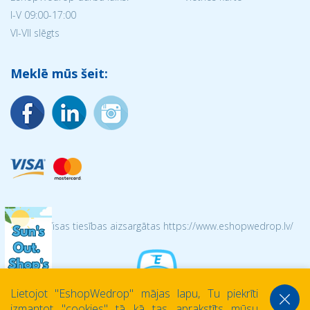
I-V 09:00-17:00
VI-VII slēgts
Meklē mūs šeit:
© 2026 Visas tiesības aizsargātas https://www.eshopwedrop.lv/
Lietojot ''EshopWedrop'' mājas lapu, Tu piekrīti
izmantot ''cookies'' tā kā tas aprakstīts mūsu