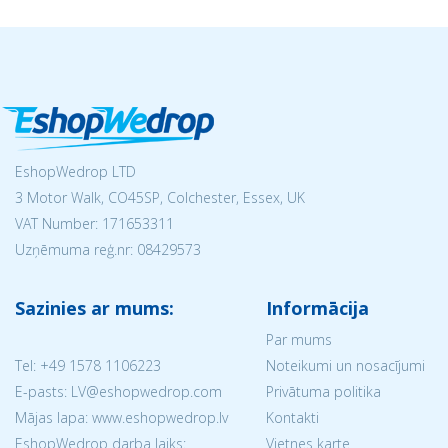
EshopWedrop LTD
3 Motor Walk, CO45SP, Colchester, Essex, UK
VAT Number: 171653311
Uzņēmuma reģ.nr:
08429573
Sazinies ar mums:
Informācija
Par mums
Tel:
+49 1578 1106223
Noteikumi un nosacījumi
E-pasts: LV@eshopwedrop.com
Privātuma politika
Mājas lapa: www.eshopwedrop.lv
Kontakti
EshopWedrop darba laiks:
Vietnes karte