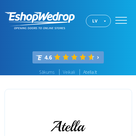
LV
4.6
Sākums
Veikali
Atella.lt