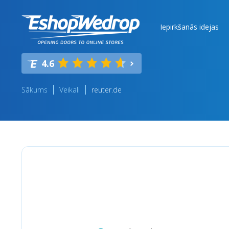
Iepirkšanās idejas
4.6
Sākums
Veikali
reuter.de