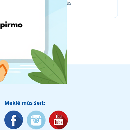
trinkelėms ir aplinkotvarkos prekės.
Meklē mūs šeit: