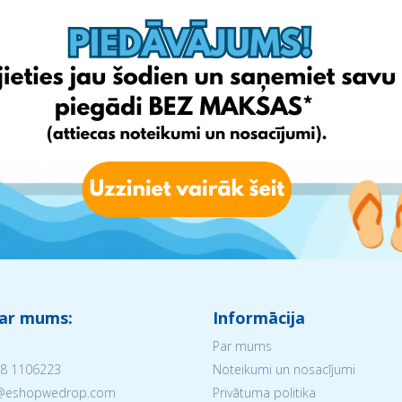
Chemija 
 ar mums:
Informācija
Par mums
8 1106223
Noteikumi un nosacījumi
V@eshopwedrop.com
Privātuma politika