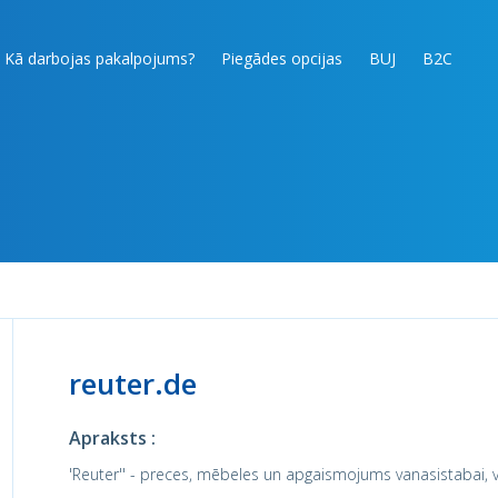
Kā darbojas pakalpojums?
Piegādes opcijas
BUJ
B2C
reuter.de
Apraksts :
'Reuter'' - preces, mēbeles un apgaismojums vanasistabai, v