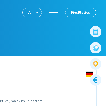
LV
Pieslēgties
irtuvei, mājoklim un dārzam.