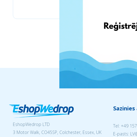
Pyramid
Sazinies
EshopWedrop LTD
Tel:
+49 157
3 Motor Walk, CO45SP, Colchester, Essex, UK
E-pasts: L