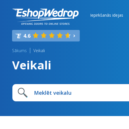
Iepirkšanās idejas
4.6
Sākums
Veikali
Veikali