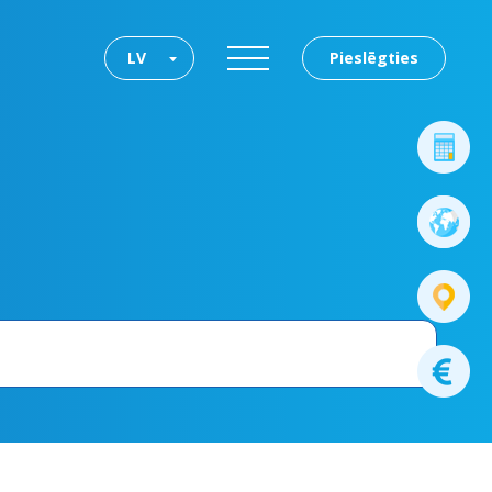
LV
Pieslēgties