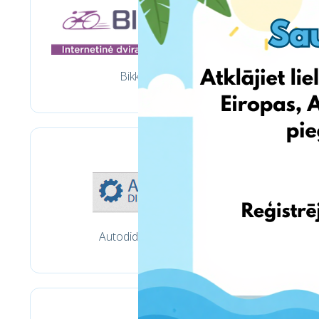
Bikko.lt
Autodidmena.lt