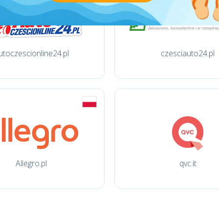
utoczescionline24.pl
czesciauto24.pl
Allegro.pl
qvc.it