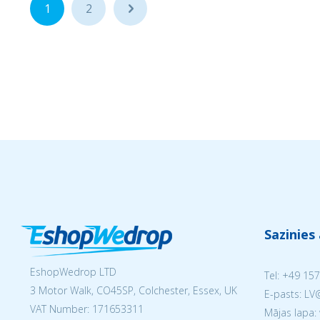
1
2
...
Sazinies
EshopWedrop LTD
Tel:
+49 157
3 Motor Walk, CO45SP, Colchester, Essex, UK
E-pasts: L
VAT Number: 171653311
Mājas lapa: