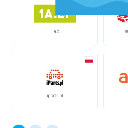
1a.lt
a
iparts.pl