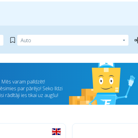
i? Mēs varam palīdzēt!
simies par pārējo! Seko līdzi
 rādītāji ies tikai uz augšu!