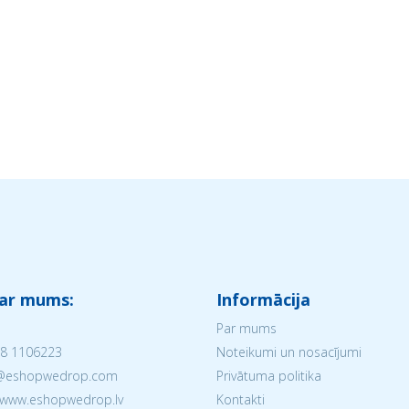
 ar mums:
Informācija
Par mums
8 1106223
Noteikumi un nosacījumi
V@eshopwedrop.com
Privātuma politika
 www.eshopwedrop.lv
Kontakti