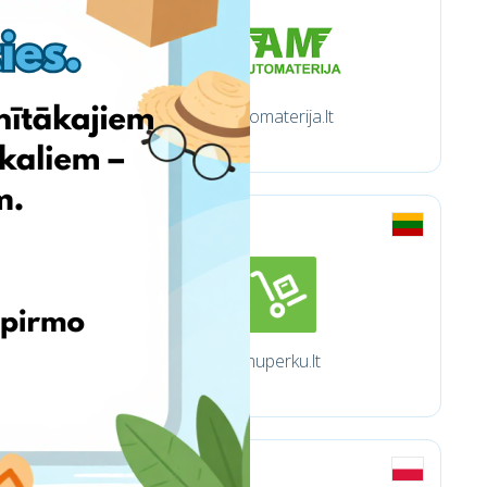
Automaterija.lt
Imuperku.lt