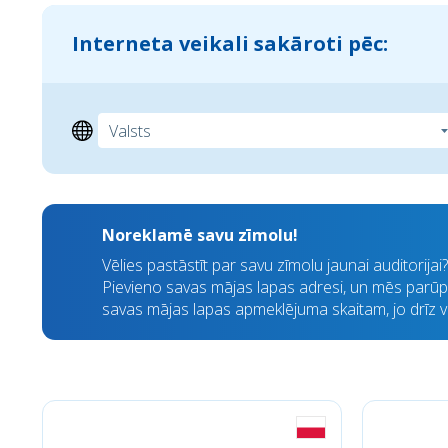
Interneta veikali sakāroti pēc:
Noreklamē savu zīmolu!
Vēlies pastāstīt par savu zīmolu jaunai auditorija
Pievieno savas mājas lapas adresi, un mēs parūpē
savas mājas lapas apmeklējuma skaitam, jo drīz visi