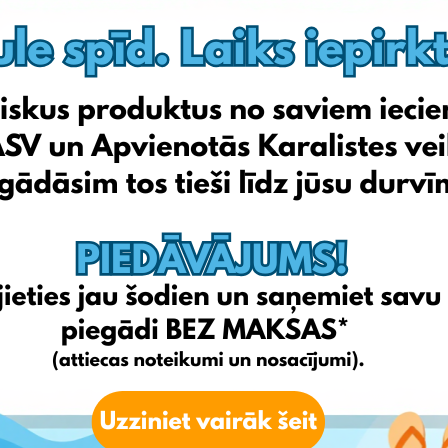
Autogarbus.lt
Signeda.lt
Eoltas.lt
Melga.lt