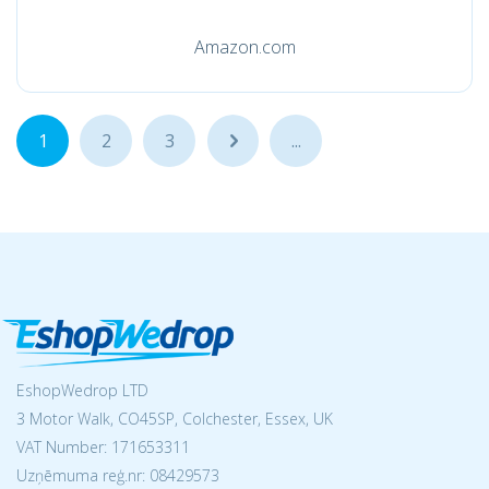
Amazon.com
1
2
3
...
...
EshopWedrop LTD
3 Motor Walk, CO45SP, Colchester, Essex, UK
VAT Number: 171653311
Uzņēmuma reģ.nr:
08429573