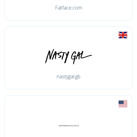
Fatface.com
nastygal.gb