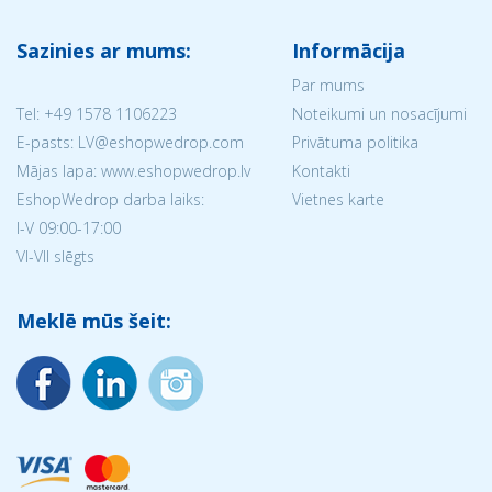
Sazinies ar mums:
Informācija
Par mums
Tel:
+49 1578 1106223
Noteikumi un nosacījumi
E-pasts: LV@eshopwedrop.com
Privātuma politika
Mājas lapa: www.eshopwedrop.lv
Kontakti
EshopWedrop darba laiks:
Vietnes karte
I-V 09:00-17:00
VI-VII slēgts
Meklē mūs šeit: