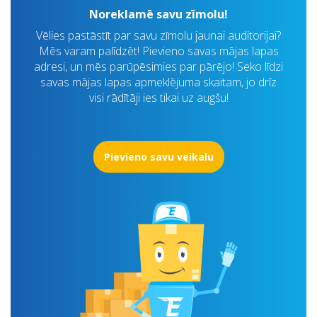
Noreklamē savu zīmolu!
Vēlies pastāstīt par savu zīmolu jaunai auditorijai?
Mēs varam palīdzēt! Pievieno savas mājas lapas
adresi, un mēs parūpēsimies par pārējo! Seko līdzi
savas mājas lapas apmeklējuma skaitam, jo drīz
visi rādītāji ies tikai uz augšu!
Pievieno savu veikalu