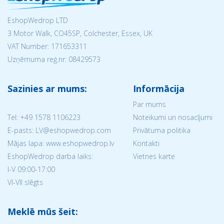
EshopWedrop LTD
3 Motor Walk, CO45SP, Colchester, Essex, UK
VAT Number: 171653311
Uzņēmuma reģ.nr:
08429573
Sazinies ar mums:
Informācija
Par mums
Tel:
+49 1578 1106223
Noteikumi un nosacījumi
E-pasts: LV@eshopwedrop.com
Privātuma politika
Mājas lapa: www.eshopwedrop.lv
Kontakti
EshopWedrop darba laiks:
Vietnes karte
I-V 09:00-17:00
VI-VII slēgts
Meklē mūs šeit: