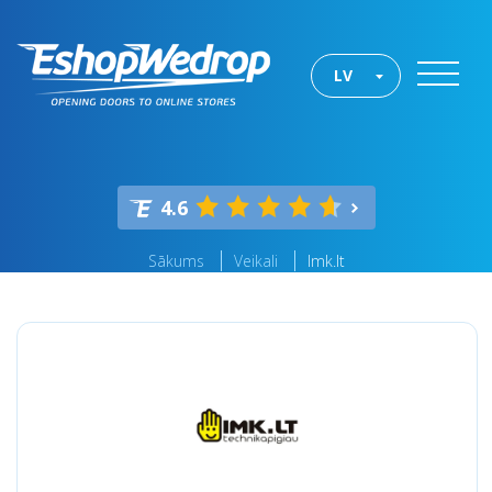
LV
4.6
Sākums
Veikali
Imk.lt