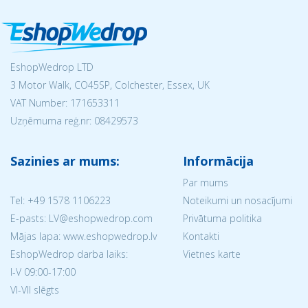
EshopWedrop LTD
3 Motor Walk, CO45SP, Colchester, Essex, UK
VAT Number: 171653311
Uzņēmuma reģ.nr:
08429573
Sazinies ar mums:
Informācija
Par mums
Tel:
+49 1578 1106223
Noteikumi un nosacījumi
E-pasts: LV@eshopwedrop.com
Privātuma politika
Mājas lapa: www.eshopwedrop.lv
Kontakti
EshopWedrop darba laiks:
Vietnes karte
I-V 09:00-17:00
VI-VII slēgts