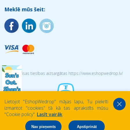
Meklē mūs šeit:
© 2026 Visas tiesības aizsargātas https://www.eshopwedrop.lv/
Lietojot ''EshopWedrop'' mājas lapu, Tu piekrīti
izmantot ''cookies'' tā kā tas aprakstīts mūsu
''Cookie policy''.
Lasīt vairāk
Nav pieņemts
Apstiprināt