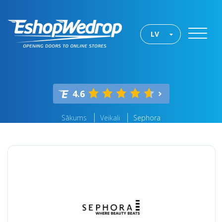
LV
4.6
Sākums
Veikali
Sephora