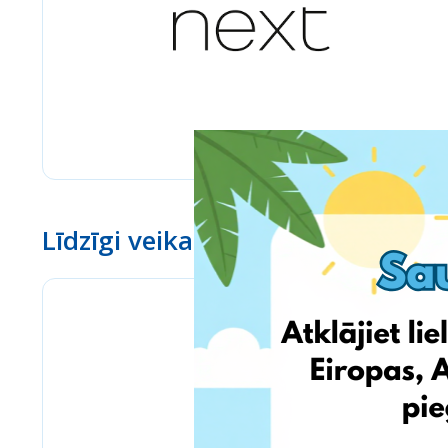
Līdzīgi veikali
Bizitoys