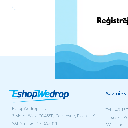
Sazinies
EshopWedrop LTD
Tel:
+49 157
3 Motor Walk, CO45SP, Colchester, Essex, UK
E-pasts: L
VAT Number: 171653311
Mājas lapa: