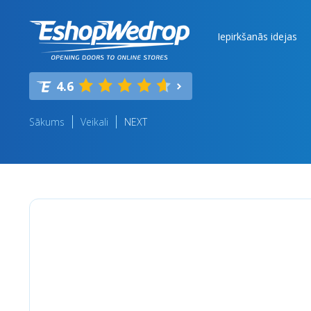
Iepirkšanās idejas
4.6
Sākums
Veikali
NEXT