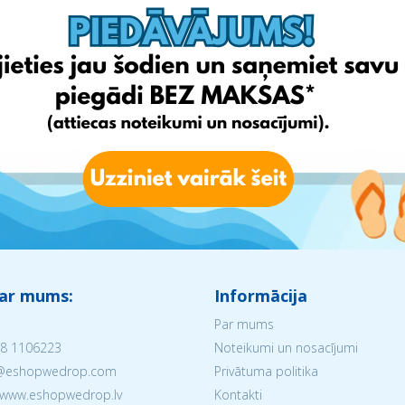
 ar mums:
Informācija
Par mums
8 1106223
Noteikumi un nosacījumi
V@eshopwedrop.com
Privātuma politika
 www.eshopwedrop.lv
Kontakti