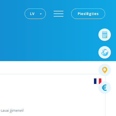
LV
Pieslēgties
n savai ģimenei!