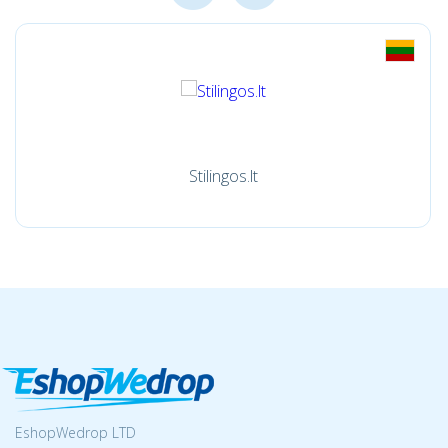
Stilingos.lt
EshopWedrop LTD