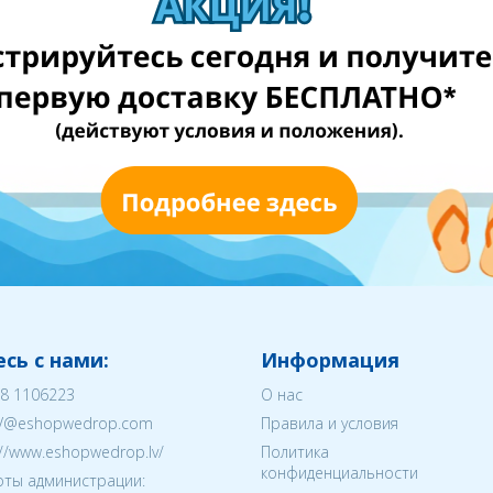
сь с нами:
Информация
8 1106223
О нас
V@eshopwedrop.com
Правила и условия
://www.eshopwedrop.lv/
Политика
конфиденциальности
ты администрации: