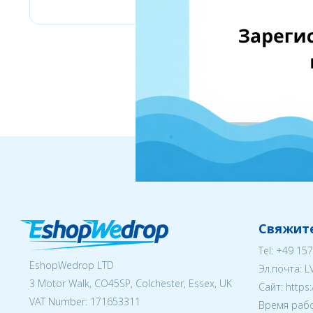
Свяжите
Tel:
+49 157
EshopWedrop LTD
Эл.почта:
L
3 Motor Walk, CO45SP, Colchester, Essex, UK
Cайт: https
VAT Number: 171653311
Время рабо