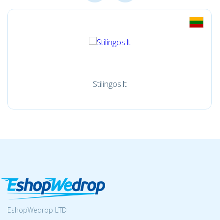
Stilingos.lt
EshopWedrop LTD