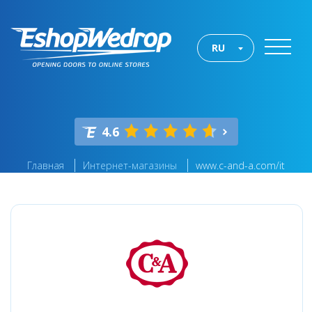
RU
4.6
Главная
Интернет-магазины
www.c-and-a.com/it