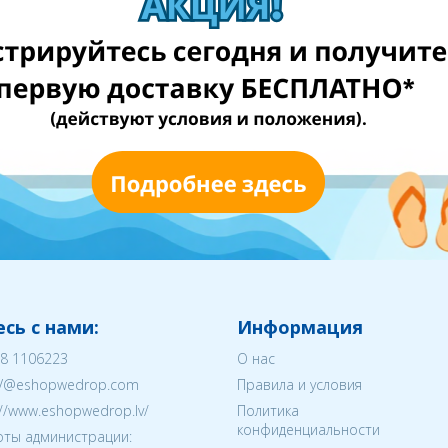
сь с нами:
Информация
8 1106223
О нас
V@eshopwedrop.com
Правила и условия
://www.eshopwedrop.lv/
Политика
конфиденциальности
ты администрации: