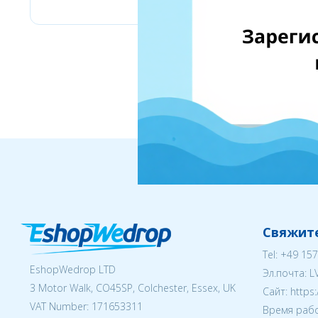
Свяжите
Tel:
+49 157
EshopWedrop LTD
Эл.почта:
L
3 Motor Walk, CO45SP, Colchester, Essex, UK
Cайт: https
VAT Number: 171653311
Время рабо