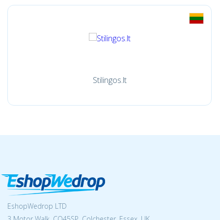
Stilingos.lt
EshopWedrop LTD
3 Motor Walk, CO45SP, Colchester, Essex, UK